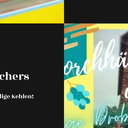
achers
lige Kehlen!